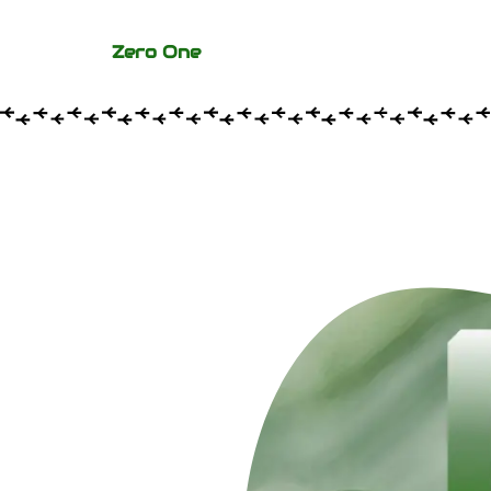
内
容
Zero One
を
ス
キ
ッ
プ